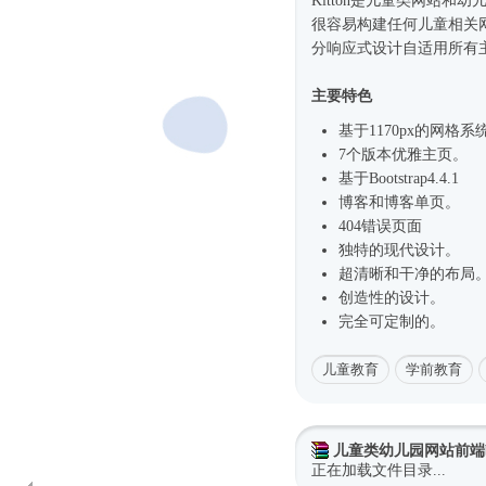
Kitton是儿童类网站和幼
很容易构建任何儿童相关网
分
响应式
设计自适用所有
主要特色
基于1170px的网格系
7个版本优雅主页。
基于
Bootstrap4
.4.1
博客和博客单页。
404错误页面
独特的现代设计。
超清晰和干净的布局
创造性的设计。
完全可定制的。
儿童教育
学前教育
儿童类幼儿园网站前端boot
正在加载文件目录...