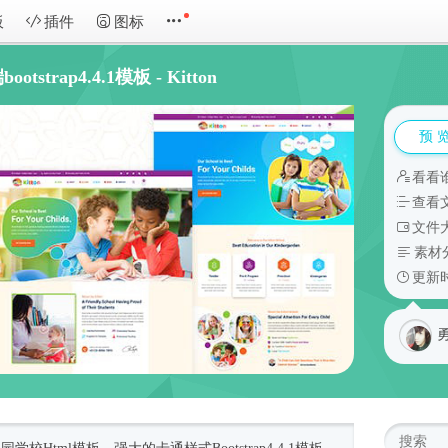
板
插件
图标
trap4.4.1模板 - Kitton
预 
看看
查看
文件大
素材
更新时