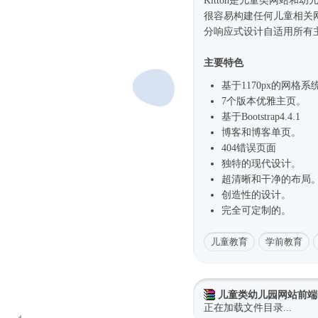
Kitton是儿童类网站和幼
很容易构建任何儿童相关网
分
响应式
设计自适用所有
主要特色
基于1170px的网格系
7个版本优雅主页。
基于
Bootstrap4
.4.1
博客和博客单页。
404错误页面
独特的现代设计。
超清晰和干净的布局
创造性的设计。
完全可定制的。
儿童教育
学前教育
儿童类幼儿园网站前端boot
正在加载文件目录...