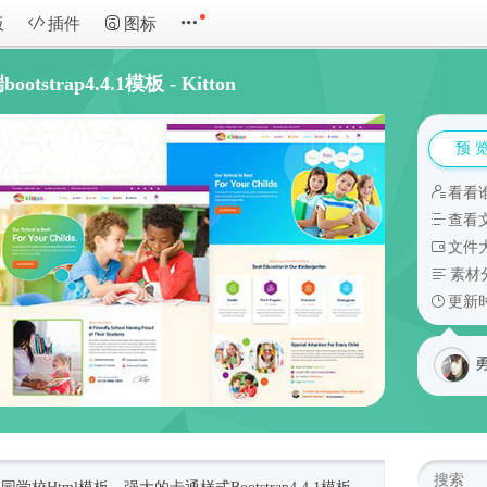
板
插件
图标
trap4.4.1模板 - Kitton
预 
看看
查看
文件大
素材
更新时